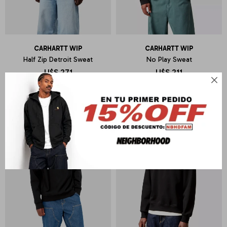
CARHARTT WIP
CARHARTT WIP
Half Zip Detroit Sweat
No Play Sweat
U$S
271
U$S
211
