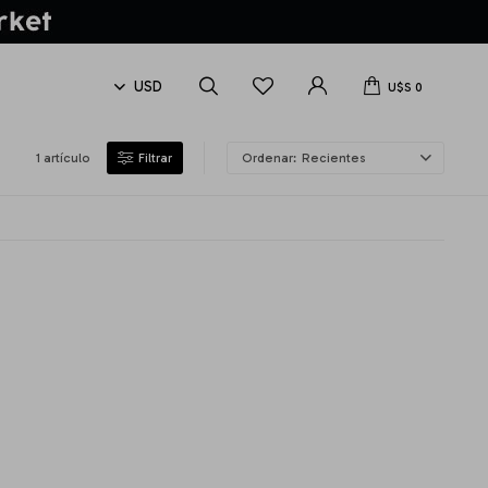
U$S
0
1 artículo
Recientes