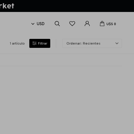
U$S
0
1 artículo
Recientes