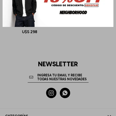
OBEY
OBEY GLEN ZIP UP JACKET
U$S
298
NEWSLETTER

