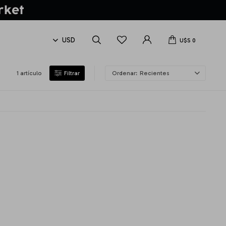
U$S
0
1 artículo
Recientes