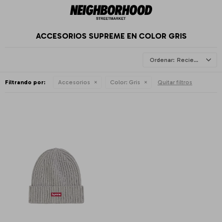
ACCESORIOS SUPREME EN COLOR GRIS
Recientes
Filtrando por:
Accesorios
Color:
Gris
Quitar filtros