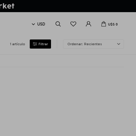
U$S
0
1 artículo
Recientes