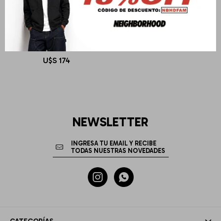
TWO JEYS
TJ 59FIFTY DOWNFLAP
U$S
174
NEWSLETTER

