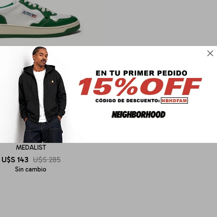

AUTRY
MEDALIST
U$S
143
U$S
285
Sin cambio