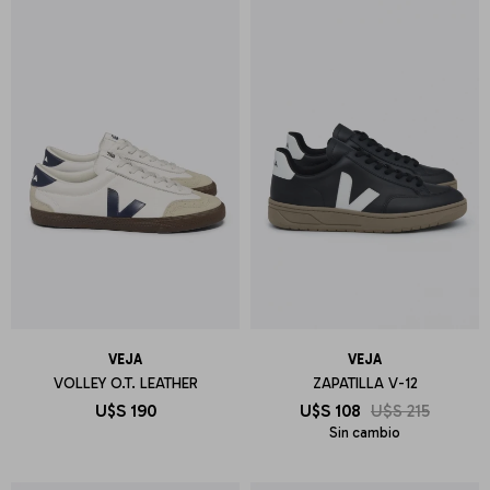
VEJA
VEJA
VOLLEY O.T. LEATHER
ZAPATILLA V-12
U$S
190
U$S
108
U$S
215
Sin cambio