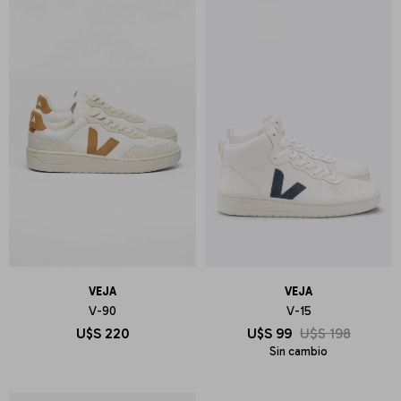
VEJA
VEJA
V-90
V-15
U$S
220
U$S
99
U$S
198
Sin cambio