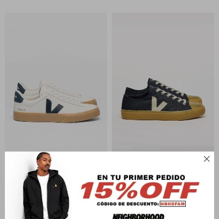

VEJA
VEJA
ZAPATILLA CAMPO
WATA II LOW DENIM
U$S
200
U$S
180