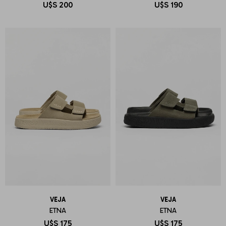
U$S
200
U$S
190
VEJA
VEJA
ETNA
ETNA
U$S
175
U$S
175