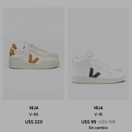
VEJA
VEJA
V-90
V-15
U$S
220
U$S
99
U$S
198
Sin cambio