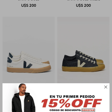
U$S
200
U$S
200

VEJA
VEJA
ZAPATILLA CAMPO
WATA II LOW DENIM