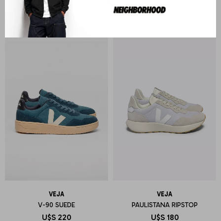
U$S
200
U$S
180
VEJA
VEJA
V-90 SUEDE
PAULISTANA RIPSTOP
U$S
220
U$S
180