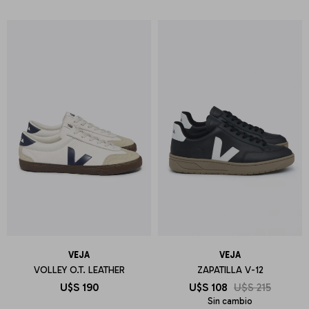
VEJA
VEJA
VOLLEY O.T. LEATHER
ZAPATILLA V-12
U$S
190
U$S
108
U$S
215
Sin cambio