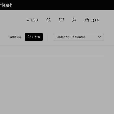
U$S
0
1 artículo
Recientes