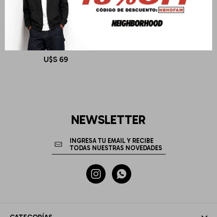
CARHARTT WIP
S/S Pocket T-Shirt
U$S
69
NEWSLETTER

