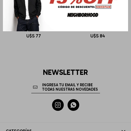
CARHARTT WIP
CARHARTT WIP
L/S Pocket T-Shirt
S/S Zane T-Shirt
U$S
77
U$S
84
NEWSLETTER

