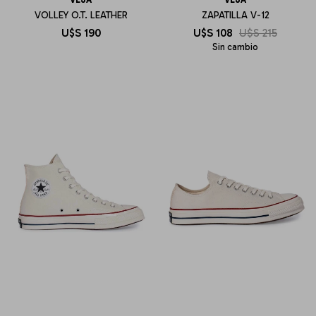
VOLLEY O.T. LEATHER
ZAPATILLA V-12
U$S
190
U$S
108
U$S
215
Sin cambio