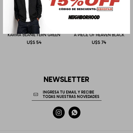
OBEY
OBEY
KARMA BEANIE FERN GREEN
A PIECE OF HEAVEN BLACK
U$S
54
U$S
74
NEWSLETTER

