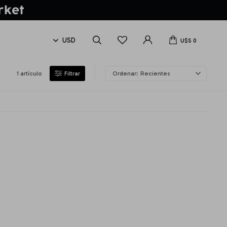
U$S
0
1 artículo
Recientes