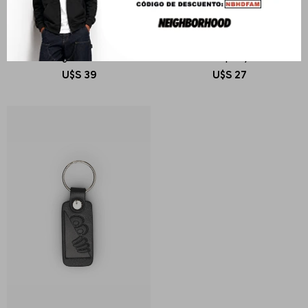
CARHARTT WIP
LAST RESORT AB
C-Logo Carabiner
LR Belt loop Key Holder
U$S
39
U$S
27