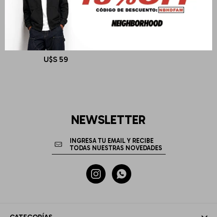
BLUE BANANA
MILLER CAP
U$S
59
NEWSLETTER

