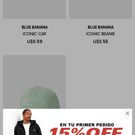
BLUE BANANA
BLUE BANANA
ICONIC CAP
ICONIC BEANIE
U$S
59
U$S
55
