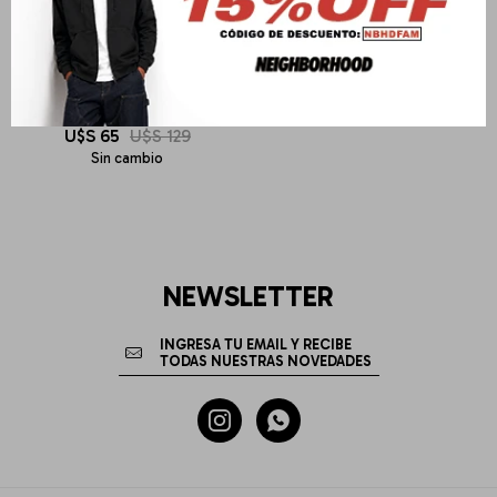
BLUE BANANA
BLACK VALLEY HOODIE
U$S
65
U$S
129
Sin cambio
NEWSLETTER

