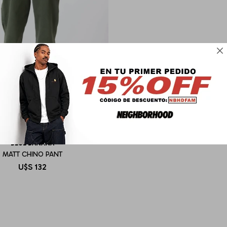

BLUE BANANA
MATT CHINO PANT
U$S
132