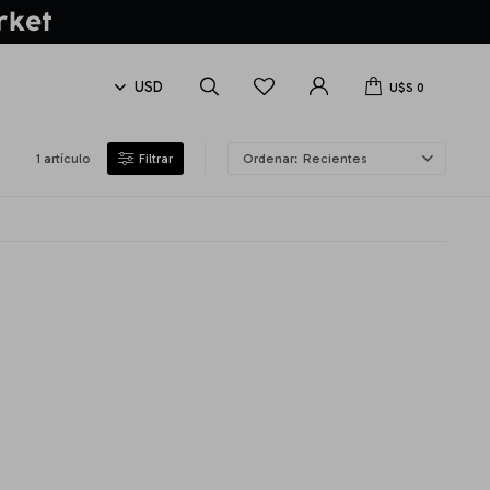
U$S
0
1 artículo
Recientes