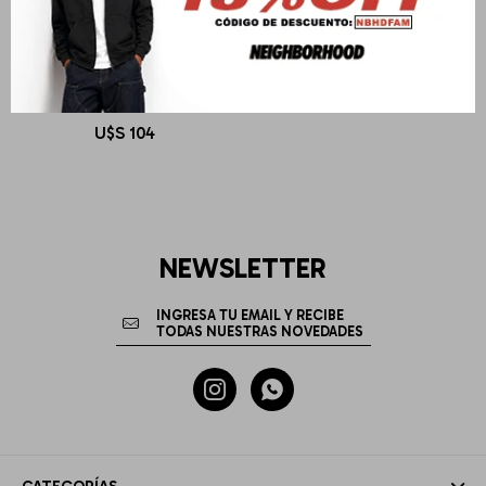
CARHARTT WIP
L/S 3 One 3 T-Shirt
U$S
104
NEWSLETTER

