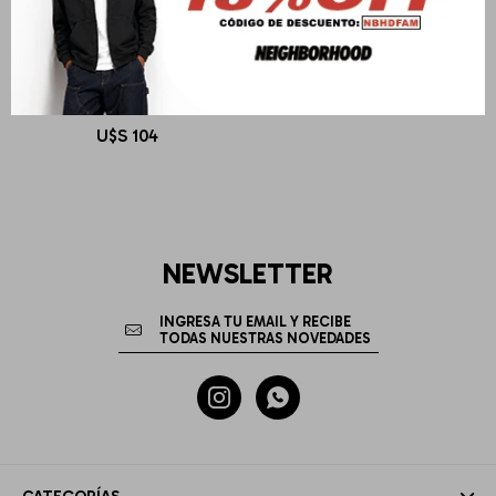
CARHARTT WIP
L/S 3 One 3 T-Shirt
U$S
104
NEWSLETTER

