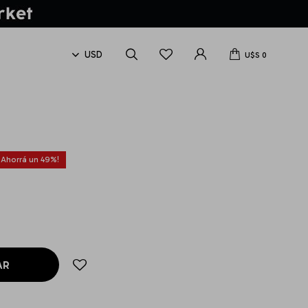
U$S
0
49