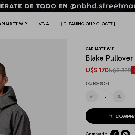
ARHARTT WIP
VEJA
| CLEANING OUR CLOSET |
CARHARTT WIP
Blake Pullover
U$S
170
U$S
339
I034527-2
M
L
XL

