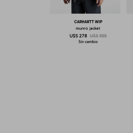
CARHARTT WIP
munro jacket
U$S
278
U$S
555
Sin cambio