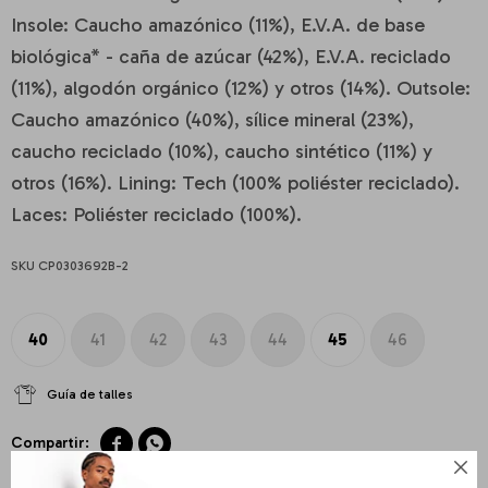
Insole: Caucho amazónico (11%), E.V.A. de base
biológica* - caña de azúcar (42%), E.V.A. reciclado
(11%), algodón orgánico (12%) y otros (14%). Outsole:
Caucho amazónico (40%), sílice mineral (23%),
caucho reciclado (10%), caucho sintético (11%) y
otros (16%). Lining: Tech (100% poliéster reciclado).
Laces: Poliéster reciclado (100%).
CP0303692B-2
40
41
42
43
44
45
46
Guía de talles


