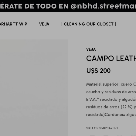
ARHARTT WIP
VEJA
| CLEANING OUR CLOSET |
VEJA
CAMPO LEAT
U$S
200
Material superior: cuero
caucho y residuos de arro
E.V.A.* reciclado y algod
residuos de arroz (22 %) y
reciclado)Cordones: algo
CP0502347B-1