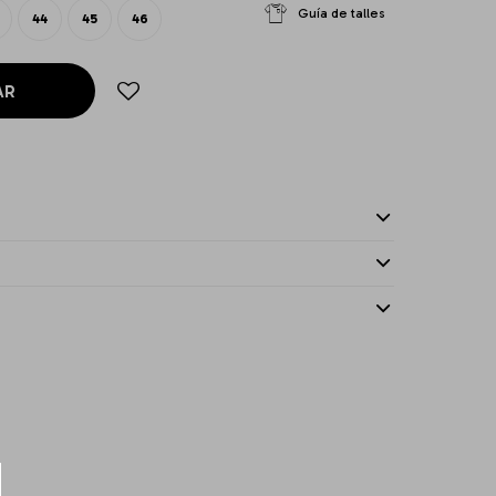
Guía de talles
44
45
46