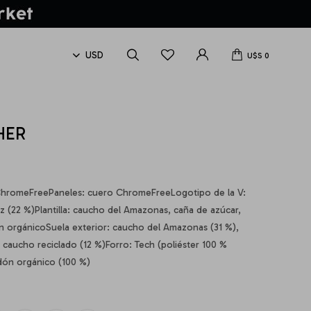
U$S
0
HER
 ChromeFreePaneles: cuero ChromeFreeLogotipo de la V:
z (22 %)Plantilla: caucho del Amazonas, caña de azúcar,
ón orgánicoSuela exterior: caucho del Amazonas (31 %),
 caucho reciclado (12 %)Forro: Tech (poliéster 100 %
dón orgánico (100 %)