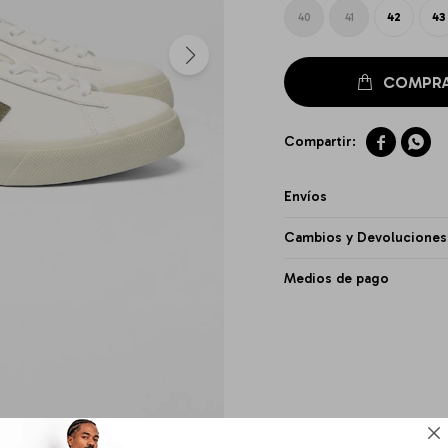
40
41
42
43


Envíos
Cambios y Devoluciones
Medios de pago
