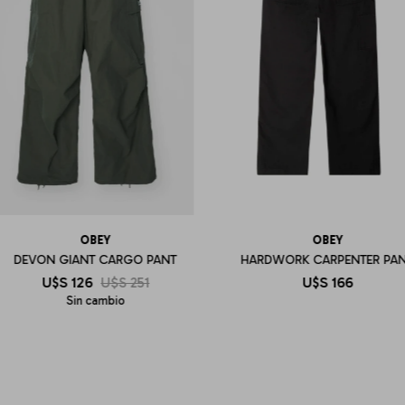
OBEY
OBEY
DEVON GIANT CARGO PANT
HARDWORK CARPENTER PA
U$S
126
U$S
251
U$S
166
Sin cambio