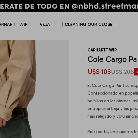
ARHARTT WIP
VEJA
| CLEANING OUR CLOSET |
CARHARTT WIP
Cole Cargo Pa
U$S
103
U$S
206
El Cole Cargo Pant se insp
Confeccionado en popelin
bolsillos en las piernas, a
entrepierna baja y las pinz
más relajado y voluminos
Relaxed fit, entrepierna b