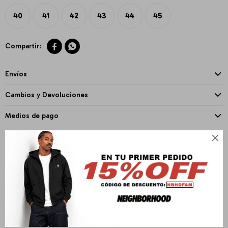
40
41
42
43
44
45


Envíos
Cambios y Devoluciones
Medios de pago

PRODUCTOS QUE TE PUEDEN INTERESAR