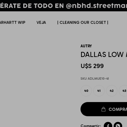
ARHARTT WIP
VEJA
| CLEANING OUR CLOSET |
AUTRY
DALLAS LOW
U$S
299
ADLMUE10-41
40
41
42
43

