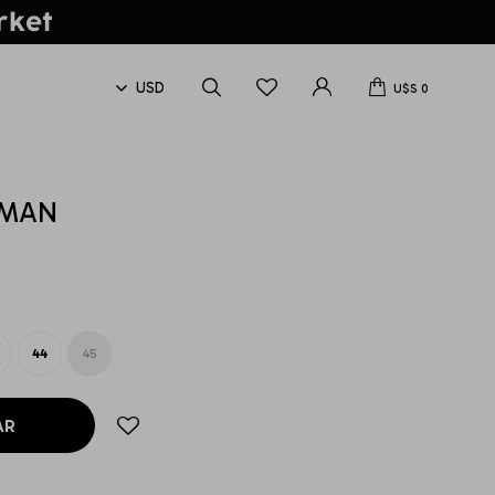
U$S
0
 MAN
44
45