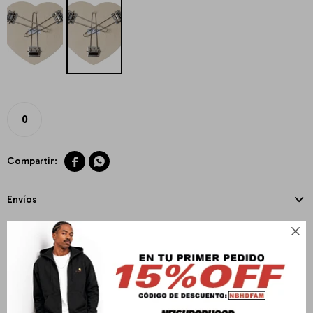
0


Envíos
Cambios y Devoluciones

Medios de pago