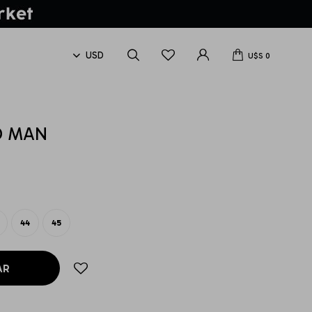
U$S
0
D MAN
44
45