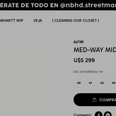
ARHARTT WIP
VEJA
| CLEANING OUR CLOSET |
AUTRY
MED-WAY MI
U$S
299
MYMMEK04-110
40
41
42
43

