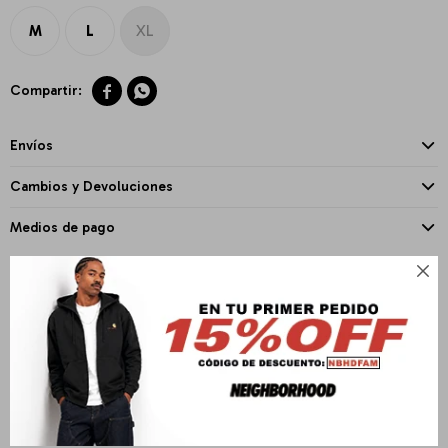
M
L
XL


Envíos
Cambios y Devoluciones
Medios de pago

PRODUCTOS QUE TE PUEDEN INTERESAR