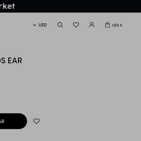
U$S
0
S EAR