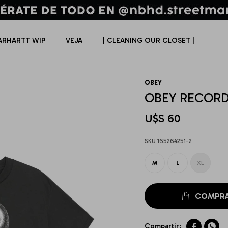
ARHARTT WIP
VEJA
| CLEANING OUR CLOSET |
OBEY
OBEY RECORD
U$S
60
165264251-2
M
L
XL

