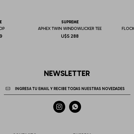
E
SUPREME
TOP
APHEX TWIN WINDOWLICKER TEE
FLOCK
9
U$S
288
NEWSLETTER

