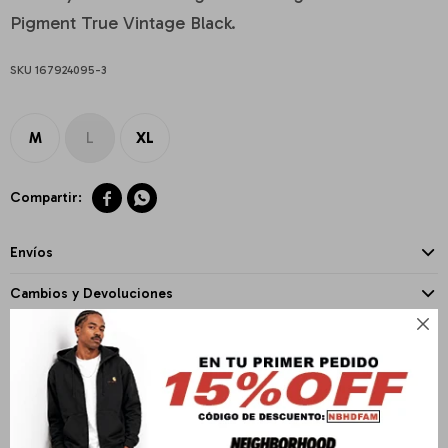
Pigment True Vintage Black.
167924095-3
M
L
XL


Envíos
Cambios y Devoluciones

Medios de pago