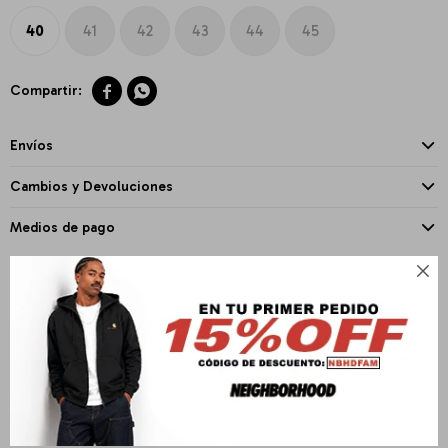
40
41
42
43
44
45


Envíos
Cambios y Devoluciones
Medios de pago

PRODUCTOS QUE TE PUEDEN INTERESAR