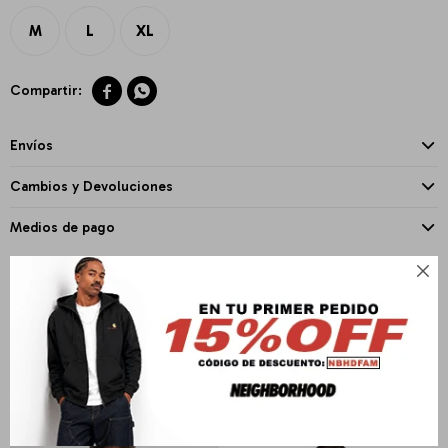
M
L
XL


Envíos
Cambios y Devoluciones
Medios de pago

PRODUCTOS QUE TE PUEDEN INTERESAR