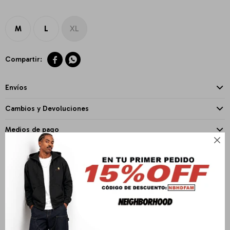
M
L
XL


Envíos
Cambios y Devoluciones
Medios de pago

PRODUCTOS QUE TE PUEDEN INTERESAR