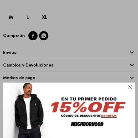
M
L
XL


Envíos
Cambios y Devoluciones
Medios de pago

PRODUCTOS QUE TE PUEDEN INTERESAR