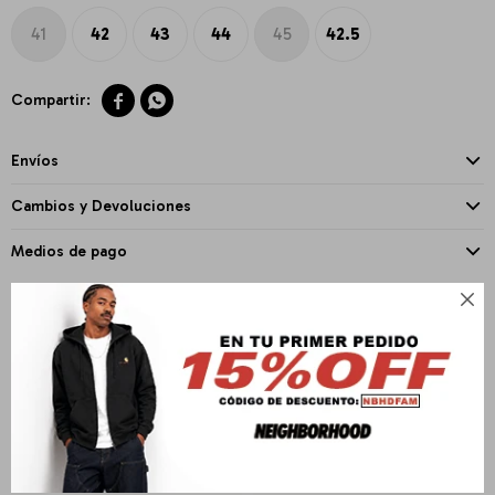
41
42
43
44
45
42.5


Envíos
Cambios y Devoluciones
Medios de pago

PRODUCTOS QUE TE PUEDEN INTERESAR