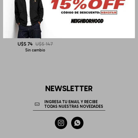
DEUS EX MACHINA
Stranded Fatigue Shirt
U$S
74
U$S
147
Sin cambio
NEWSLETTER

