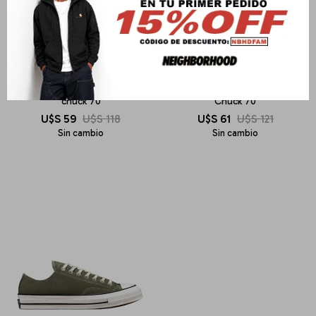
CONVERSE
CONVERSE
chuck 70
Chuck 70
U$S
59
U$S
118
U$S
61
U$S
121
Sin cambio
Sin cambio