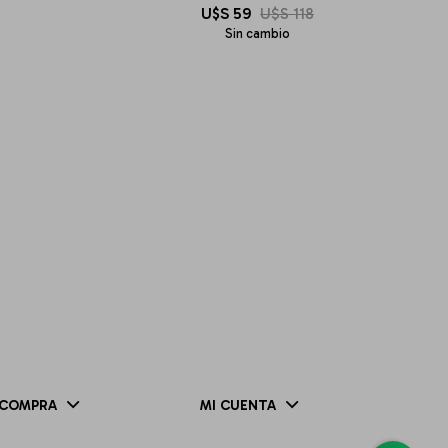
U$S
59
U$S
118
Sin cambio
COMPRA
MI CUENTA