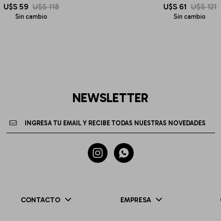
U$S
59
U$S
118
U$S
61
U$S
121
Sin cambio
Sin cambio
NEWSLETTER


CONTACTO
EMPRESA