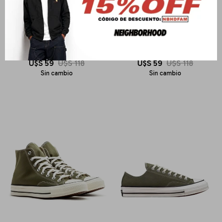
CONVERSE
CONVERSE
chuck 70
chuck 70
U$S
59
U$S
118
U$S
59
U$S
118
Sin cambio
Sin cambio