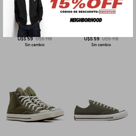
CONVERSE
CONVERSE
chuck 70
chuck 70
U$S
59
U$S
118
U$S
59
U$S
118
Sin cambio
Sin cambio