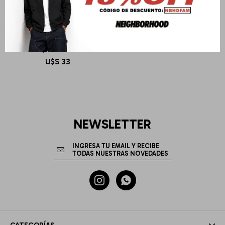
DEUS EX MACHINA
Melody 2-Tone Beanie
U$S
33
NEWSLETTER

