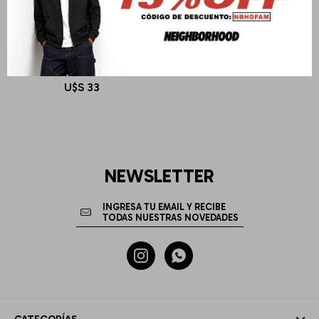
DEUS EX MACHINA
Melody 2-Tone Beanie
U$S
33
NEWSLETTER

