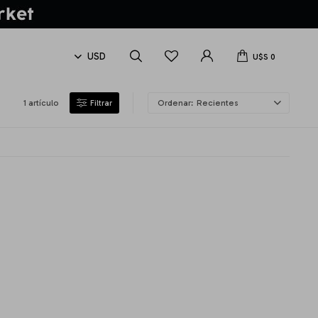
U$S
0
1 artículo
Recientes