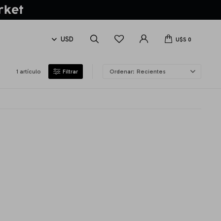
U$S
0
1 artículo
Recientes