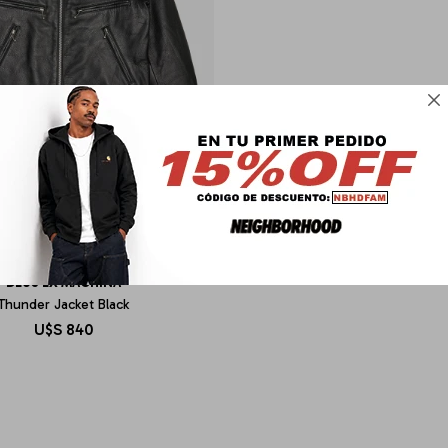

DEUS EX MACHINA
Thunder Jacket Black
U$S
840